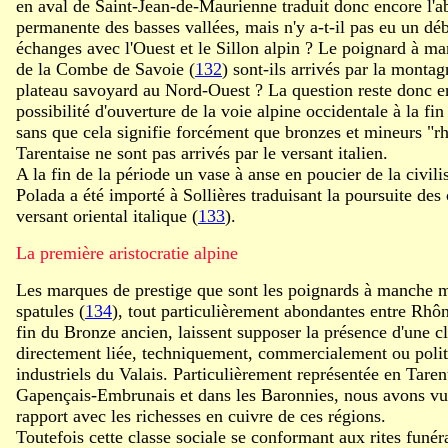
en aval de Saint-Jean-de-Maurienne traduit donc encore l'a
permanente des basses vallées, mais n'y a-t-il pas eu un déb
échanges avec l'Ouest et le Sillon alpin ? Le poignard à ma
de la Combe de Savoie (
132
) sont-ils arrivés par la montag
plateau savoyard au Nord-Ouest ? La question reste donc e
possibilité d'ouverture de la voie alpine occidentale à la fi
sans que cela signifie forcément que bronzes et mineurs "r
Tarentaise ne sont pas arrivés par le versant italien.
A la fin de la période un vase à anse en poucier de la civil
Polada a été importé à Sollières traduisant la poursuite des 
versant oriental italique (
133
).
La première aristocratie alpine
Les marques de prestige que sont les poignards à manche ma
spatules (
134
), tout particulièrement abondantes entre Rhô
fin du Bronze ancien, laissent supposer la présence d'une cl
directement liée, techniquement, commercialement ou polit
industriels du Valais. Particulièrement représentée en Taren
Gapençais-Embrunais et dans les Baronnies, nous avons vu q
rapport avec les richesses en cuivre de ces régions.
Toutefois cette classe sociale se conformant aux rites funéra