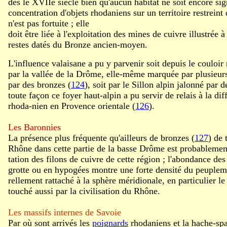
dès le XVIIe siècle bien qu'aucun habitat ne soit encore sig
concentration d'objets rhodaniens sur un territoire restrein
n'est pas fortuite ; elle
doit être liée à l'exploitation des mines de cuivre illustrée 
restes datés du Bronze ancien-moyen.
L'influence valaisane a pu y parvenir soit depuis le couloir 
par la vallée de la Drôme, elle-même marquée par plusieurs 
par des bronzes (
124
), soit par le Sillon alpin jalonné par 
toute façon ce foyer haut-alpin a pu servir de relais à la di
rhoda-nien en Provence orientale (
126
).
Les Baronnies
La présence plus fréquente qu'ailleurs de bronzes (
127
) de 
Rhône dans cette partie de la basse Drôme est probablement 
tation des filons de cuivre de cette région ; l'abondance des
grotte ou en hypogées montre une forte densité du peupleme
rellement rattaché à la sphère méridionale, en particulier l
touché aussi par la civilisation du Rhône.
Les massifs internes de Savoie
Par où sont arrivés les
poignards
rhodaniens et la hache-spa