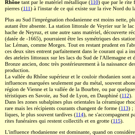
Rhône
tant par le matériel métallique (
110
) que par le rite
pierres (
111
) à l'instar de ce qui existe sur la rive Nord du
Plus au Sud l'imprégnation rhodanienne est moins nette, pl
autant être absente. La station littorale de Veyrier sur le l
hache de Neyruz, et une autre sans matériel, découverte r
(datée de -1665), pourraient être les symétriques des statio
lac Léman, comme Morges. Tout en restant prudent en l'abs
ces deux sites entrent parfaitement dans le courant qui a ins
des ateleirs littoraux sur les lacs du Sud de l'Allemagne et 
Bronze ancien, donc très postérieurement à la naissance de
production.
La vallée du Rhône supérieur et le couloir rhodanien sont a
influences marquées seulement par du métal, souvent abo
région de Vienne et la vallée de la Bourbre, ou par quelqu
téristiques en Savoie, au Sud de Lyon, en Dauphiné (
112
).
Dans les zones subalpines plus orientales la céramique rho
rare mais les récipients courants changent de forme (
113
) ;
liques, le plus souvent tardives (
114
), ne s'accompagnent p
rites funéraires qui restent collectifs et en grotte (
115
).
L'influence rhodanienne est dominante, quand on considère 