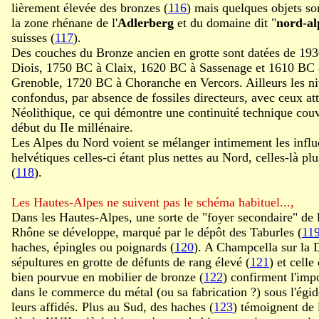
lièrement élevée des bronzes (
116
) mais quelques objets so
la zone rhénane de l'
Adlerberg
et du domaine dit "
nord-al
suisses (
117
).
Des couches du Bronze ancien en grotte sont datées de 1
Diois, 1750 BC à Claix, 1620 BC à Sassenage et 1610 BC à
Grenoble, 1720 BC à Choranche en Vercors. Ailleurs les niv
confondus, par absence de fossiles directeurs, avec ceux att
Néolithique, ce qui démontre une continuité technique couvra
début du IIe millénaire.
Les Alpes du Nord voient se mélanger intimement les influ
helvétiques celles-ci étant plus nettes au Nord, celles-là p
(
118
).
Les Hautes-Alpes ne suivent pas le schéma habituel...,
Dans les Hautes-Alpes, une sorte de "foyer secondaire" de l
Rhône se développe, marqué par le dépôt des Taburles (
11
haches, épingles ou poignards (
120
). A Champcella sur la D
sépultures en grotte de défunts de rang élevé (
121
) et celle
bien pourvue en mobilier de bronze (
122
) confirment l'imp
dans le commerce du métal (ou sa fabrication ?) sous l'égi
leurs affidés. Plus au Sud, des haches (
123
) témoignent de 