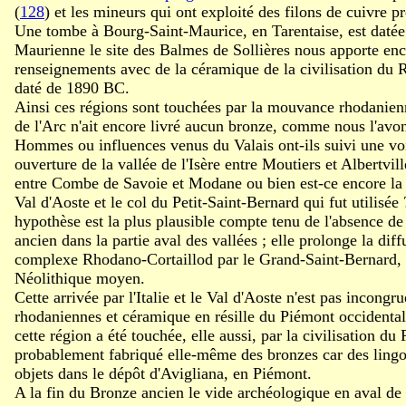
(
128
) et les mineurs qui ont exploité des filons de cuivre p
Une tombe à Bourg-Saint-Maurice, en Tarentaise, est daté
Maurienne le site des Balmes de Sollières nous apporte en
renseignements avec de la céramique de la civilisation du
daté de 1890 BC.
Ainsi ces régions sont touchées par la mouvance rhodanienn
de l'Arc n'ait encore livré aucun bronze, comme nous l'avo
Hommes ou influences venus du Valais ont-ils suivi une vo
ouverture de la vallée de l'Isère entre Moutiers et Albertvill
entre Combe de Savoie et Modane ou bien est-ce encore la v
Val d'Aoste et le col du Petit-Saint-Bernard qui fut utilisée
hypothèse est la plus plausible compte tenu de l'absence d
ancien dans la partie aval des vallées ; elle prolonge la diff
complexe Rhodano-Cortaillod par le Grand-Saint-Bernard, 
Néolithique moyen.
Cette arrivée par l'Italie et le Val d'Aoste n'est pas incongr
rhodaniennes et céramique en résille du Piémont occidental
cette région a été touchée, elle aussi, par la civilisation du
probablement fabriqué elle-même des bronzes car des lingo
objets dans le dépôt d'Avigliana, en Piémont.
A la fin du Bronze ancien le vide archéologique en aval de 