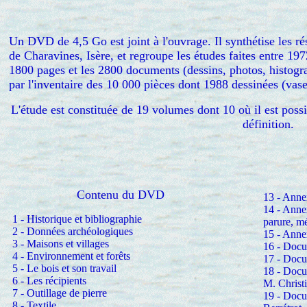
Un DVD de 4,5 Go est joint à l'ouvrage. Il synthétise les rés
de Charavines, Isère, et regroupe les études faites entre 197
1800 pages et les 2800 documents (dessins, photos, histogr
par l'inventaire des 10 000 pièces dont 1988 dessinées (vases,
L'étude est constituée de 19 volumes dont 10 où il est poss
définition.
Contenu du DVD
13 - Anne
14 - Annex
1 - Historique et bibliographie
parure, mé
2 - Données archéologiques
15 - Anne
3 - Maisons et villages
16 - Docu
4 - Environnement et forêts
17 - Docu
5 - Le bois et son travail
18 - Docum
6 - Les récipients
M. Christ
7 - Outillage de pierre
19 - Docu
8 - Textile