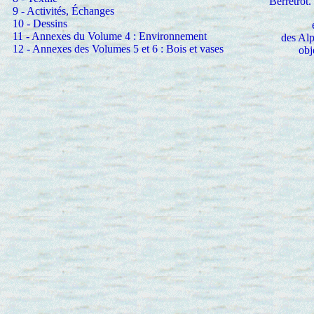
Berrétrot.
9 - Activités, Échanges
10 - Dessins
11 - Annexes du Volume 4 : Environnement
des Alp
12 - Annexes des Volumes 5 et 6 : Bois et vases
obj