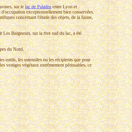
avines, sur le
lac de Paladru
entre Lyon et
hes d'occupation exceptionnellement bien conservées.
ntifiques concernant l'étude des objets, de la faune,
t Les Baigneurs, sur la rive sud du lac, a été
Alpes du Nord.
s outils, les ustensiles ou les récipients que pour
 les vestiges végétaux extrêmement périssables, ce