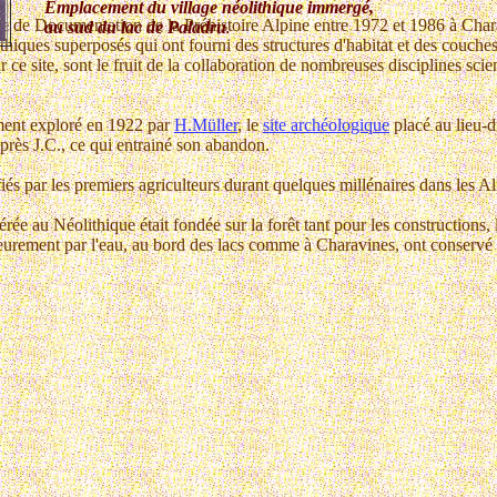
Emplacement du village néolithique immergé,
tre de Documentation de la Préhistoire Alpine entre 1972 et 1986 à Char
au sud du lac de Paladru
.
ithiques superposés qui ont fourni des structures d'habitat et des couc
r ce site, sont le fruit de la collaboration de nombreuses disciplines scie
ment exploré en 1922 par
H.Müller
, le
site archéologique
placé au lieu-di
rès J.C., ce qui entrainé son abandon.
fiés par les premiers agriculteurs durant quelques millénaires dans les 
 au Néolithique était fondée sur la forêt tant pour les constructions, le
érieurement par l'eau, au bord des lacs comme à Charavines, ont conservé