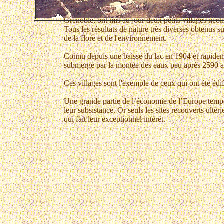
Des
fouilles subaquatiques
, entreprises par le Cen
Grenoble, ont mis au jour deux petits villages néol
Tous les résultats de nature très diverses obtenus su
de la flore et de l'environnement.
Connu depuis une baisse du lac en 1904 et rapide
submergé par la montée des eaux peu après 2590 ap
Ces villages sont l'exemple de ceux qui ont été édi
Une grande partie de l’économie de l’Europe tempérée
leur subsistance. Or seuls les sites recouverts ult
qui fait leur exceptionnel intérêt.