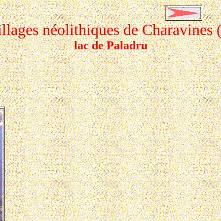
illages néolithiques de Charavines (
lac de Paladru